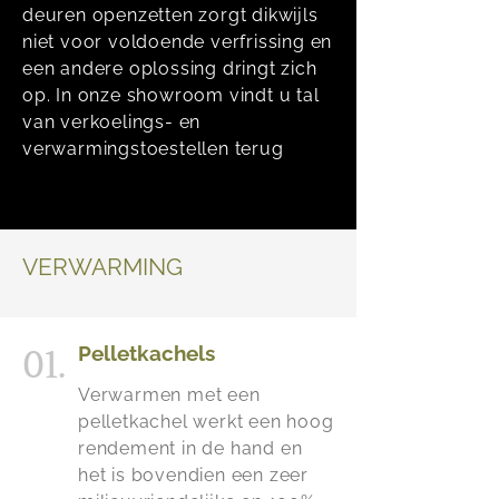
deuren openzetten zorgt dikwijls
niet voor voldoende verfrissing en
een andere oplossing dringt zich
op. In onze showroom vindt u tal
van verkoelings- en
verwarmingstoestellen terug
VERWARMING
01.
Pelletkachels
Verwarmen met een
pelletkachel werkt een hoog
rendement in de hand en
het is bovendien een zeer