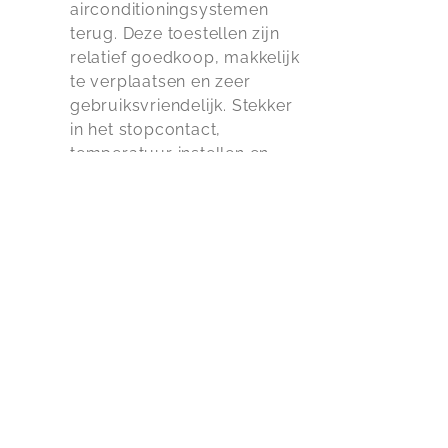
airconditioningsystemen
terug. Deze toestellen zijn
relatief goedkoop, makkelijk
te verplaatsen en zeer
gebruiksvriendelijk. Stekker
in het stopcontact,
temperatuur instellen en
voilà, u heeft verkoeling in
huis.
Speurt u naar een kwalitatief
apparaat voor het verwarmen of
verkoelen van uw woning? Bevindt
u zich in de regio Beveren, Sint-
Niklaas, Temse, Zwijndrecht, Sint-
Gillis-Waas, Stekene. Kom eens